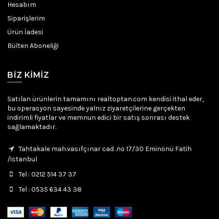
Hesabım
Siparişlerim
Ürün İadesi
Bülten Aboneliği
BIZ KIMIZ
Satılan ürünlerin tamamını realtoptan.com kendisi ithal eder,
bu operasyon sayesinde yalnız ziyaretçilerine gerçekten
indirimli fiyatlar ve memnun edici bir satış sonrası destek
sağlamaktadır.
Tahtakale mah.vasıfçınar cad .no 17/30 Eminönü Fatih
/istanbul
Tel : 0212 514 37 37
Tel : 0535 634 43 38