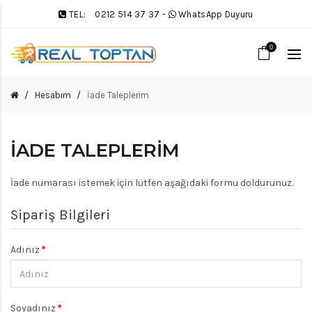
TEL:
0212 514 37 37
-
WhatsApp Duyuru
0
Hesabım
İade Taleplerim
İADE TALEPLERIM
İade numarası istemek için lütfen aşağıdaki formu doldurunuz.
Sipariş Bilgileri
Adınız
Soyadınız