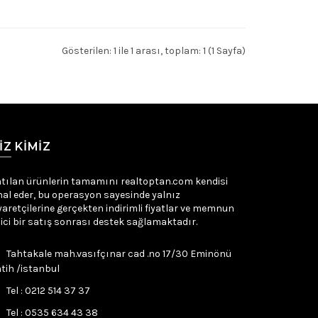
Gösterilen: 1 ile 1 arası, toplam: 1 (1 Sayfa)
IZ KIMIZ
tılan ürünlerin tamamını realtoptan.com kendisi
hal eder, bu operasyon sayesinde yalnız
yaretçilerine gerçekten indirimli fiyatlar ve memnun
ici bir satış sonrası destek sağlamaktadır.
Tahtakale mah.vasıfçınar cad .no 17/30 Eminönü
tih /istanbul
Tel : 0212 514 37 37
Tel : 0535 634 43 38