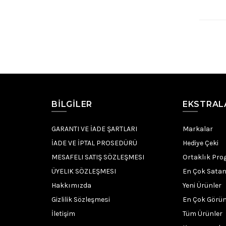
BILGILER
EKSTRAL
GARANTI VE İADE ŞARTLARI
Markalar
İADE VE İPTAL PROSEDÜRÜ
Hediye Çeki
MESAFELI SATIŞ SÖZLEŞMESI
Ortaklık Pro
ÜYELIK SÖZLEŞMESI
En Çok Satan
Hakkımızda
Yeni Ürünler
Gizlilik Sözleşmesi
En Çok Görün
İletişim
Tüm Ürünler