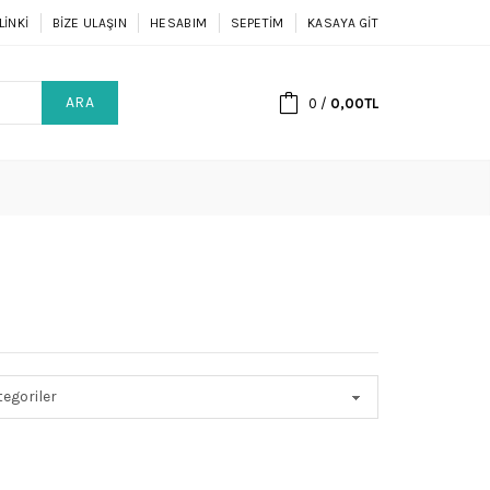
LINKI
BIZE ULAŞIN
HESABIM
SEPETIM
KASAYA GIT
ARA
0
/
0,00TL