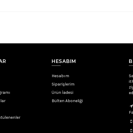
AR
HESABIM
B
Hesabım
Sa
it
Siparişlerim
zi
gramı
Ürün İadesi
ed
lar
Bülten Aboneliği
Fa
tülenenler