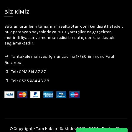
BIZ KIMIZ
Satılan ürünlerin tamamını realtoptan.com kendisi ithal eder,
bu operasyon sayesinde yalnız ziyaretçilerine gerçekten
indirimli fiyatlar ve memnun edici bir satış sonrası destek
sağlamaktadır.
Tahtakale mah.vasıfçınar cad .no 17/30 Eminönü Fatih
/istanbul
Tel : 0212 514 37 37
Tel : 0535 634 43 38
© Copyright - Tüm Hakları Saklıdır. 2010 - 2026 - Design SYL