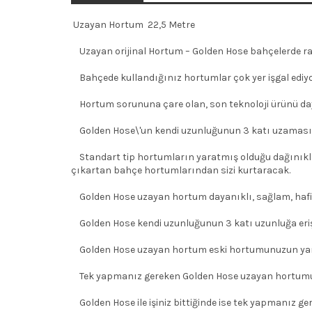
Uzayan Hortum 22,5 Metre
Uzayan orijinal Hortum – Golden Hose bahçelerde rah
Bahçede kullandığınız hortumlar çok yer işgal ediy
Hortum sorununa çare olan, son teknoloji ürünü dayan
Golden Hose\'un kendi uzunluğunun 3 katı uzamasını be
Standart tip hortumların yaratmış olduğu dağınıklık,
çıkartan bahçe hortumlarından sizi kurtaracak.
Golden Hose uzayan hortum dayanıklı, sağlam, hafif
Golden Hose kendi uzunluğunun 3 katı uzunluğa erişe
Golden Hose uzayan hortum eski hortumunuzun yaratm
Tek yapmanız gereken Golden Hose uzayan hortumun
Golden Hose ile işiniz bittiğinde ise tek yapmanız g