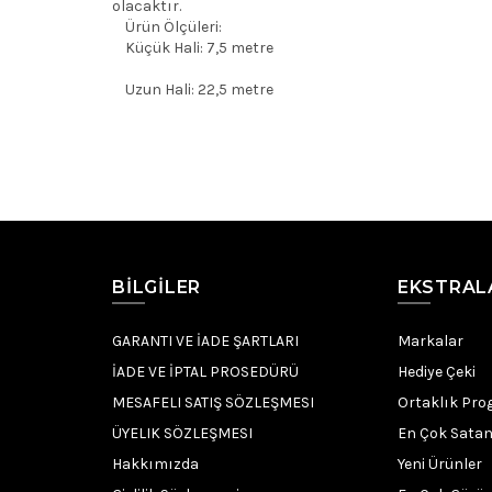
olacaktır.
Ürün Ölçüleri:
Küçük Hali: 7,5 metre
Uzun Hali: 22,5 metre
BILGILER
EKSTRAL
GARANTI VE İADE ŞARTLARI
Markalar
İADE VE İPTAL PROSEDÜRÜ
Hediye Çeki
MESAFELI SATIŞ SÖZLEŞMESI
Ortaklık Pro
ÜYELIK SÖZLEŞMESI
En Çok Satan
Hakkımızda
Yeni Ürünler