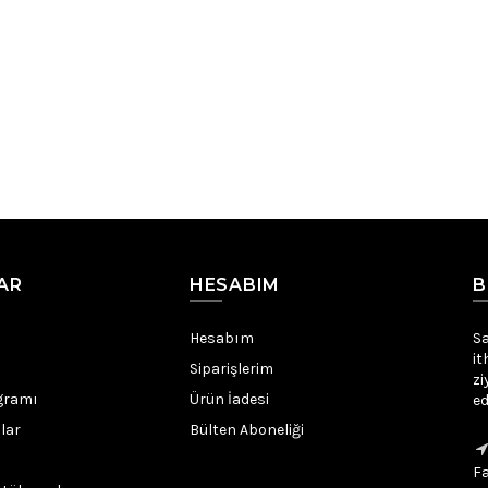
AR
HESABIM
B
Hesabım
Sa
it
Siparişlerim
zi
gramı
Ürün İadesi
ed
lar
Bülten Aboneliği
Fa