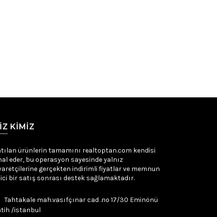
IZ KIMIZ
tılan ürünlerin tamamını realtoptan.com kendisi
hal eder, bu operasyon sayesinde yalnız
yaretçilerine gerçekten indirimli fiyatlar ve memnun
ici bir satış sonrası destek sağlamaktadır.
Tahtakale mah.vasıfçınar cad .no 17/30 Eminönü
tih /istanbul