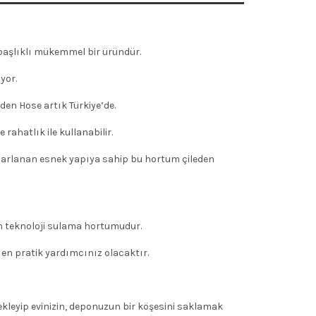
başlıklı mükemmel bir üründür.
yor.
en Hose artık Türkiye’de.
ahatlık ile kullanabilir.
tasarlanan esnek yapıya sahip bu hortum çileden
n teknoloji sulama hortumudur.
n pratik yardımcınız olacaktır.
kleyip evinizin, deponuzun bir köşesini saklamak