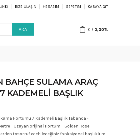
LINKI
BIZE ULAŞIN
HESABIM
SEPETIM
KASAYA GIT
ARA
0
/
0,00TL
AN BAHÇE SULAMA ARAÇ
7 KADEMELI BAŞLIK
ıkama Hortumu 7 Kademeli Başlık Tabanca -
etre Uzayan orijinal Hortum – Golden Hose
erden tasarruf edebileceğiniz fonksiyonel başlıklı m