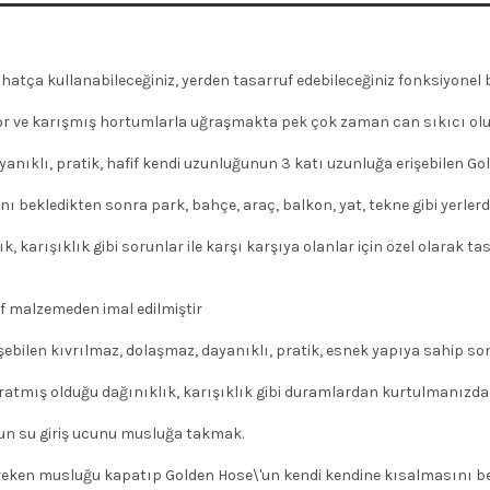
atça kullanabileceğiniz, yerden tasarruf edebileceğiniz fonksiyonel 
or ve karışmış hortumlarla uğraşmakta pek çok zaman can sıkıcı olu
ıklı, pratik, hafif kendi uzunluğunun 3 katı uzunluğa erişebilen Gold
kledikten sonra park, bahçe, araç, balkon, yat, tekne gibi yerlerde r
 karışıklık gibi sorunlar ile karşı karşıya olanlar için özel olarak 
 malzemeden imal edilmiştir
bilen kıvrılmaz, dolaşmaz, dayanıklı, pratik, esnek yapıya sahip so
ış olduğu dağınıklık, karışıklık gibi duramlardan kurtulmanızda e
 su giriş ucunu musluğa takmak.
ereken musluğu kapatıp Golden Hose\'un kendi kendine kısalmasını be