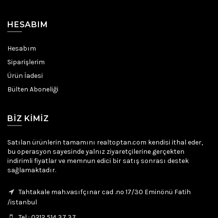
HESABIM
Hesabım
Siparişlerim
Ürün İadesi
Bülten Aboneliği
BIZ KIMIZ
Satılan ürünlerin tamamını realtoptan.com kendisi ithal eder,
bu operasyon sayesinde yalnız ziyaretçilerine gerçekten
indirimli fiyatlar ve memnun edici bir satış sonrası destek
sağlamaktadır.
Tahtakale mah.vasıfçınar cad .no 17/30 Eminönü Fatih
/istanbul
Tel : 0212 514 37 37