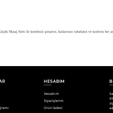
üçük Masaj Aleti ile kendinizi şımartın, kaslarınızı rahatlatın ve konforu her a
AR
HESABIM
B
Hesabım
Sa
it
Siparişlerim
zi
gramı
Ürün İadesi
ed