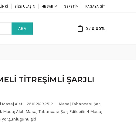
LINKI
BIZE ULAŞIN
HESABIM
SEPETIM
KASAYA GIT
ARA
0
/
0,00TL
MELI TITREŞIMLI ŞARJLI
ni Masaj Aleti - 251021232512 - - Masaj Tabancası Şarj
çük Masaj Aleti Masaj Tabancası Şarj Edilebilir 4 Masaj
as yorgunluğunu gid