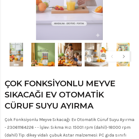
ÇOK FONKSIYONLU MEYVE
SIKACAĞI EV OTOMATIK
CÜRUF SUYU AYIRMA
Çok Fonksiyonlu Meyve Sıkacağı Ev Otomatik Cüruf Suyu Ayırma
- 230611164226 - - İşlev: Sıkma Hız: 15001 rpm (dahil)-18000 rpm
(dahil) Tip: dikey vidalı çubuk Astar malzemesi: PC gıda sınıfı