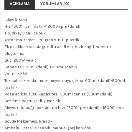
AÇIKLAMA
YORUMLAR (0)
İşlev: Sıkma
Hız: 15001 rpm (dahil)-18000 rpm (dahil)
Tip: dikey vidalı çubuk
Astar malzemesi: PC gıda sınıfı plastik
Ek özellikler: sessiz gürültü azaltma, hızlı kağıt hamuru
oluşturma
Güç: 200W ve altı
Kapasite: 601mL (dahil)-800mL (dahil)
Voltaj: ≤36V
Tek seferlik maksimum meyve suyu çıkışı: 601mL (dahil)-800mL
(dahil)
Posa atık kutusu kapasitesi: 500ml'den az (500ml dahil)
Besleme portu şekli: yuvarlak
Meyve sıkacağı maksimum hızı: 15001 rpm (dahil) - 18000 rpm
(dahil)
Gövde Malzemesi: Plastik
Ambalaj listesi: ev sahibi manuel şarj kablosu