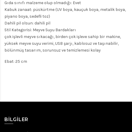
Gıda sınıfı malzeme olup olmadığı: Evet
Kabuk zanaat: püskürtme (UV boya, kauçuk boya, metalik boya,
piyano boya, sedefli toz)
Dahili pil olsun: dahili pil
Stil Kategorisi: Meyve Suyu Bardakları
çok işlevli meyve sıkacağı, birden çok işleve sahip bir makine,
yüksek meyve suyu verimi, USB şarjı, kablosuz ve taşınabilir,
bölünmüş tasarım, sorunsuz ve temizlemesi kolay
Ebat: 25 cm
BILGILER