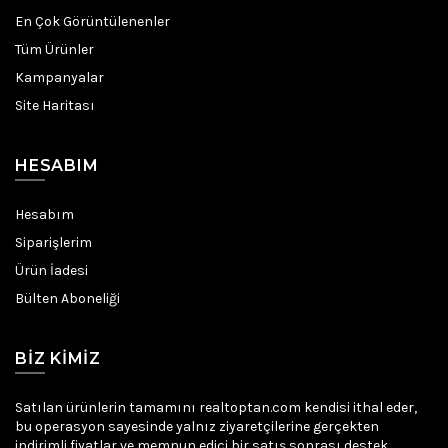
En Çok Görüntülenenler
Tüm Ürünler
Kampanyalar
Site Haritası
HESABIM
Hesabım
Siparişlerim
Ürün İadesi
Bülten Aboneliği
BIZ KIMIZ
Satılan ürünlerin tamamını realtoptan.com kendisi ithal eder,
bu operasyon sayesinde yalnız ziyaretçilerine gerçekten
indirimli fiyatlar ve memnun edici bir satış sonrası destek