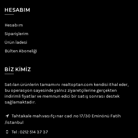
HESABIM
Hesabım
Siparişlerim
Ürün İadesi
Bülten Aboneliği
BIZ KIMIZ
Satılan ürünlerin tamamını realtoptan.com kendisi ithal eder,
bu operasyon sayesinde yalnız ziyaretçilerine gerçekten
indirimli fiyatlar ve memnun edici bir satış sonrası destek
sağlamaktadır.
Tahtakale mah.vasıfçınar cad .no 17/30 Eminönü Fatih
/istanbul
Tel : 0212 514 37 37