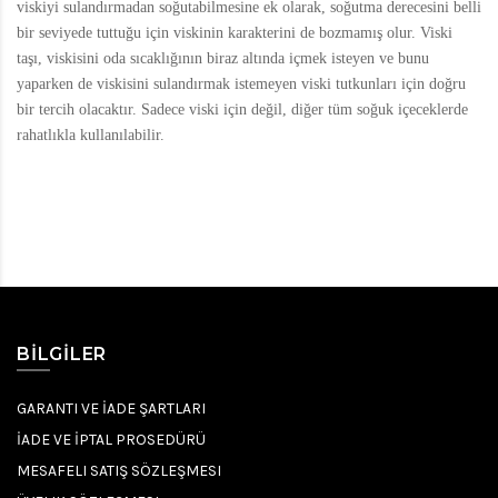
viskiyi sulandırmadan soğutabilmesine ek olarak, soğutma derecesini belli
bir seviyede tuttuğu için viskinin karakterini de bozmamış olur. Viski
taşı, viskisini oda sıcaklığının biraz altında içmek isteyen ve bunu
yaparken de viskisini sulandırmak istemeyen viski tutkunları için doğru
bir tercih olacaktır. Sadece viski için değil, diğer tüm soğuk içeceklerde
rahatlıkla kullanılabilir.
BILGILER
GARANTI VE İADE ŞARTLARI
İADE VE İPTAL PROSEDÜRÜ
MESAFELI SATIŞ SÖZLEŞMESI