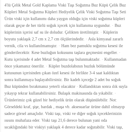
4'lü Çelik Metal Gold Kaplama Viski Taşı Soğutma Buz Küpü Çelik Buz
Küpleri Metal Soğutma Küpleri Hediyelik Çelik Viski Soğutma Taşı Seti
Ürün viski için kullanımı daha yaygın olduğu için viski soğutma küpleri
olarak geçse de her türlü soğuk içecek için kullanıma uygundur. · Buz
küplerinin içerisi saf su ile doludur. Çelikten üretilmiştir. · Küplerin
boyutu yaklaşık 2,7 cm x 2,7 cm ölçülerindedir. · Asla kimyasal zararlı
vernik, cila vs kullanılmamıştır. · Ham bez pamuklu soğutma kesesi ile
gönderilecektir. Kese buzluğun kokusunu taşlara geçmesini engeller. ·
Kutu içerisinde 4 adet Metal Soğutma taşı bulunmaktadır. · Kullanmadan
önce yıkamanız önerilir. · Küpler buzdolabının buzluk bölümünde
kutusunun içerisinden çıkan özel kesesi ile birlikte 3-4 saat kaldıktan
sonra kullanmaya başlayabilirsiniz. Bir kadeh içeceğe 2 adet bu soğuk
Buz küpünden bırakmanız yeterli olacaktır · Kullandıktan sonra ılık suyla
yıkayıp tekrar kullanabilirsiniz. Bulaşık makinasında da yıkabilir. ·
Ürünlerimiz çok güzel bir hediyelik ürün olarak düşünülebilir. Not:
Görseldeki kraf, şişe, bardak , maşa vb. aksesuarlar ürüne dahil olmayıp
sadece görsel amaçlıdır. Viski taşı, viski ve diğer soğuk içeceklerinizin
ısısını muhafaza eder. Viski taşı 21,6 derece bulunan yani oda
sıcaklığındaki bir viskiyi yaklaşık 4 derece kadar soğutabilir. Viski taşı,