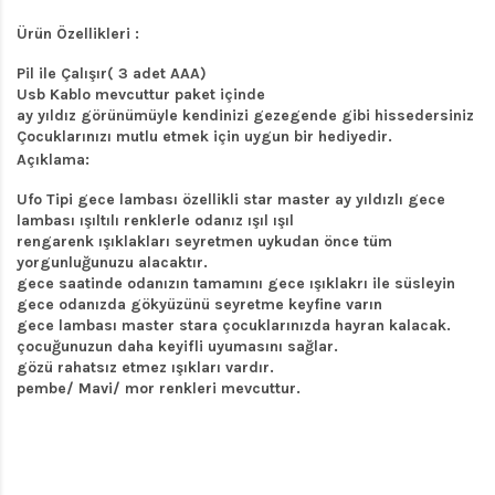
Ürün Özellikleri :
Pil ile Çalışır( 3 adet AAA)
Usb Kablo mevcuttur paket içinde
ay yıldız görünümüyle kendinizi gezegende gibi hissedersiniz
Çocuklarınızı mutlu etmek için uygun bir hediyedir.
Açıklama:
Ufo Tipi gece lambası özellikli star master ay yıldızlı gece
lambası ışıltılı renklerle odanız ışıl ışıl
rengarenk ışıklakları seyretmen uykudan önce tüm
yorgunluğunuzu alacaktır.
gece saatinde odanızın tamamını gece ışıklakrı ile süsleyin
gece odanızda gökyüzünü seyretme keyfine varın
g
ece lambası master stara çocuklarınızda hayran kalacak.
çocuğunuzun daha keyifli uyumasını sağlar.
gözü rahatsız etmez ışıkları vardır.
pembe/ Mavi/ mor renkleri mevcuttur.