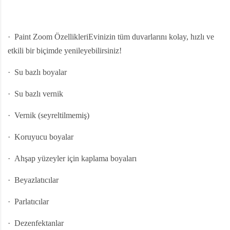
·
Paint Zoom ÖzellikleriEvinizin tüm duvarlarını kolay, hızlı ve
etkili bir biçimde yenileyebilirsiniz!
·
Su bazlı boyalar
·
Su bazlı vernik
·
Vernik (seyreltilmemiş)
·
Koruyucu boyalar
·
Ahşap yüzeyler için kaplama boyaları
·
Beyazlatıcılar
·
Parlatıcılar
·
Dezenfektanlar