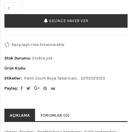
GELINCE HAVER VER
Karşılaştırma listesine ekle
Stok Durumu:
Stokta yok
Ürün Kodu:
Etiketler:
Paint Zoom Boya Tabancası
221130215153
Paylaş:
AÇIKLAMA
YORUMLAR (0)
ulolara, fırçalara, devrilen boya kutularına, farklı tonlamalara,