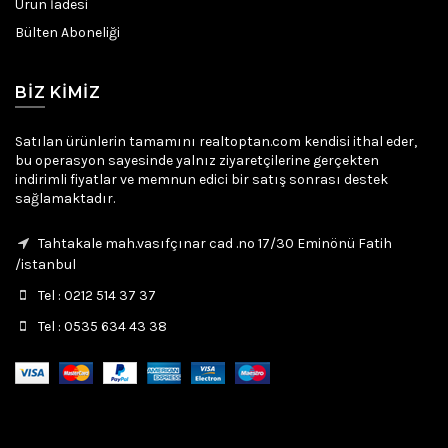
Ürün İadesi
Bülten Aboneliği
BIZ KIMIZ
Satılan ürünlerin tamamını realtoptan.com kendisi ithal eder,
bu operasyon sayesinde yalnız ziyaretçilerine gerçekten
indirimli fiyatlar ve memnun edici bir satış sonrası destek
sağlamaktadır.
Tahtakale mah.vasıfçınar cad .no 17/30 Eminönü Fatih
/istanbul
Tel : 0212 514 37 37
Tel : 0535 634 43 38