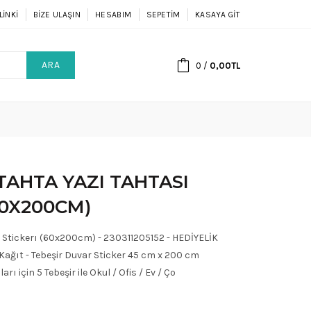
LINKI
BIZE ULAŞIN
HESABIM
SEPETIM
KASAYA GIT
ARA
0
/
0,00TL
TAHTA YAZI TAHTASI
60X200CM)
ar Stickerı (60x200cm) - 230311205152 - HEDİYELİK
Kağıt - Tebeşir Duvar Sticker 45 cm x 200 cm
 için 5 Tebeşir ile Okul / Ofis / Ev / Ço