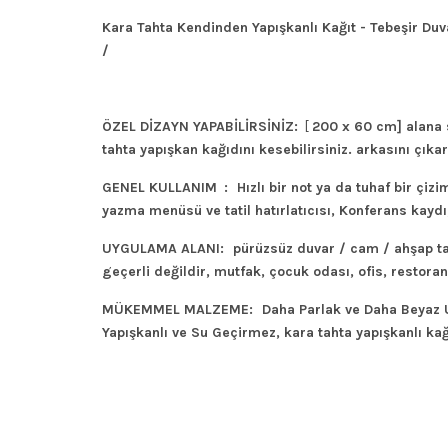
Kara Tahta Kendinden Yapışkanlı Kağıt - Tebeşir Duv
/
ÖZEL DİZAYN YAPABİLİRSİNİZ:
[
200 x 60 cm] alana s
tahta yapışkan kağıdını kesebilirsiniz. arkasını çıkar
GENEL KULLANIM
:
Hızlı bir not ya da tuhaf bir çi
yazma menüsü ve tatil hatırlatıcısı, Konferans kaydı
UYGULAMA ALANI:
pürüzsüz duvar / cam / ahşap taht
geçerli değildir, mutfak, çocuk odası, ofis, restoran
MÜKEMMEL MALZEME:
Daha Parlak ve Daha Beyaz Uy
Yapışkanlı ve Su Geçirmez, kara tahta yapışkanlı ka