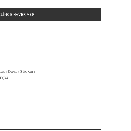
LINCE HAVER VER
htası Duvar Stickerı
 EŞYA