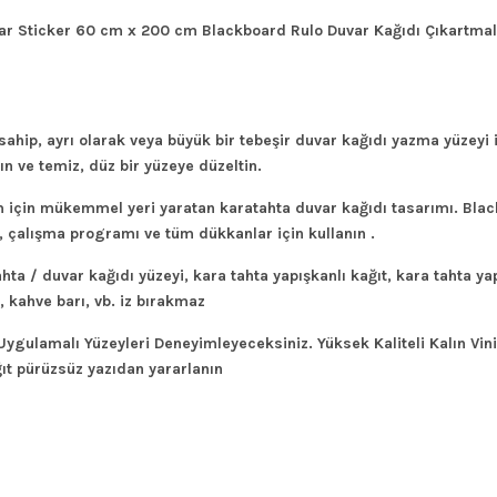
ar Sticker 60 cm x 200 cm Blackboard Rulo Duvar Kağıdı Çıkartmaları
ahip, ayrı olarak veya büyük bir tebeşir duvar kağıdı yazma yüzeyi iç
ın ve temiz, düz bir yüzeye düzeltin.
zim için mükemmel yeri yaratan karatahta duvar kağıdı tasarımı. Blac
, çalışma programı ve tüm dükkanlar için kullanın .
a / duvar kağıdı yüzeyi, kara tahta yapışkanlı kağıt, kara tahta yap
, kahve barı, vb. iz bırakmaz
gulamalı Yüzeyleri Deneyimleyeceksiniz. Yüksek Kaliteli Kalın Vinil
ğıt pürüzsüz yazıdan yararlanın