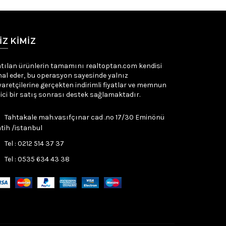
IZ KIMIZ
tılan ürünlerin tamamını realtoptan.com kendisi
hal eder, bu operasyon sayesinde yalnız
yaretçilerine gerçekten indirimli fiyatlar ve memnun
ici bir satış sonrası destek sağlamaktadır.
Tahtakale mah.vasıfçınar cad .no 17/30 Eminönü
tih /istanbul
Tel : 0212 514 37 37
Tel : 0535 634 43 38