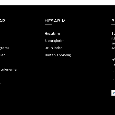
AR
HESABIM
B
Hesabım
Sa
it
Siparişlerim
zi
gramı
Ürün İadesi
ed
lar
Bülten Aboneliği
Fa
tülenenler
r