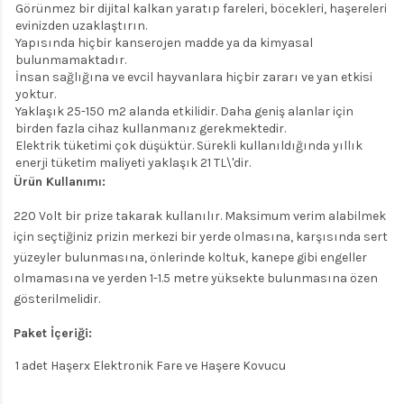
Görünmez bir dijital kalkan yaratıp fareleri, böcekleri, haşereleri
evinizden uzaklaştırın.
Yapısında hiçbir kanserojen madde ya da kimyasal
bulunmamaktadır.
İnsan sağlığına ve evcil hayvanlara hiçbir zararı ve yan etkisi
yoktur.
Yaklaşık 25-150 m2 alanda etkilidir. Daha geniş alanlar için
birden fazla cihaz kullanmanız gerekmektedir.
Elektrik tüketimi çok düşüktür. Sürekli kullanıldığında yıllık
enerji tüketim maliyeti yaklaşık 21 TL\'dir.
Ürün Kullanımı:
220 Volt bir prize takarak kullanılır. Maksimum verim alabilmek
için seçtiğiniz prizin merkezi bir yerde olmasına, karşısında sert
yüzeyler bulunmasına, önlerinde koltuk, kanepe gibi engeller
olmamasına ve yerden 1-1.5 metre yüksekte bulunmasına özen
gösterilmelidir.
Paket İçeriği:
1 adet Haşerx Elektronik Fare ve Haşere Kovucu