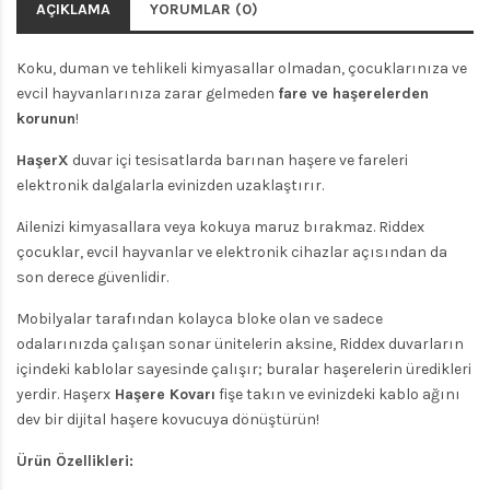
AÇIKLAMA
YORUMLAR (0)
Koku, duman ve tehlikeli kimyasallar olmadan, çocuklarınıza ve
evcil hayvanlarınıza zarar gelmeden
fare ve haşerelerden
korunun
!
HaşerX
duvar içi tesisatlarda barınan haşere ve fareleri
elektronik dalgalarla evinizden uzaklaştırır.
Ailenizi kimyasallara veya kokuya maruz bırakmaz. Riddex
çocuklar, evcil hayvanlar ve elektronik cihazlar açısından da
son derece güvenlidir.
Mobilyalar tarafından kolayca bloke olan ve sadece
odalarınızda çalışan sonar ünitelerin aksine, Riddex duvarların
içindeki kablolar sayesinde çalışır; buralar haşerelerin üredikleri
yerdir. Haşerx
Haşere Kovarı
fişe takın ve evinizdeki kablo ağını
dev bir dijital haşere kovucuya dönüştürün!
Ürün Özellikleri: