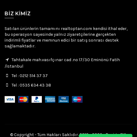
BIZ KIMIZ
Satılan ürünlerin tamamını realtoptan.com kendisi ithal eder,
bu operasyon sayesinde yalnız ziyaretçilerine gerçekten
indirimli fiyatlar ve memnun edici bir satış sonrası destek
sağlamaktadır.
Tahtakale mah.vasıfçınar cad .no 17/30 Eminönü Fatih
/istanbul
Tel : 0212 514 37 37
Tel : 0535 634 43 38
© Copyright - Tüm Hakları Saklıdır. 2010 - 2026 - Design SYL