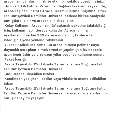
arabanızın camlarını hızlı ve etkili bir şekilde çözebilirsiniz.
Hızlı ve Etkili Isıtma: Verimli ısı dağılımı tasarımı sayesinde,
Araba Taşınabilir 2'si 1 Arada Seramik Isıtma Soğutma Isıtıcı
Fan Buz Çözücü Demister Universal sadece birkaç saniyede
tam güçte ısınır ve arabanızı hızlıca ısıtır.
Kolay Kullanım: Arabanızın 12V çakmak soketine takılabildiği
için, kullanımı son derece kolaydır. Ayrıca fan hızı
ayarlanabilir ve fan 360 derece dönebilir, böylece fanı
istediğiniz yöne yönlendirebilirsiniz.
Yüksek Kaliteli Malzeme: Bu araba ısıtıcısı polimer ısıya
dayanıklı sert plastik malzemeden yapılmıştır, bu nedenle
uzun ömürlüdür ve size uzun yıllar boyunca kullanım sunar.
Paket İçeriği:
Araba Taşınabilir 2'si 1 Arada Seramik Isıtma Soğutma Isıtıcı
Fan Buz Çözücü Demister Universal
360 Derece Dönebilen Braket
Kendinden yapışkanlı pedler veya vidalarla monte edilebilen
taban
Araba Taşınabilir 2'si 1 Arada Seramik Isıtma Soğutma Isıtıcı
Fan Buz Çözücü Demister Universal ile arabanızda konforlu bir
sürüş deneyimi yaşayın!