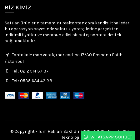
BIZ KIMIZ
Satılan ürünlerin tamamını realtoptan.com kendisi ithal eder,
bu operasyon sayesinde yalnız ziyaretçilerine gerçekten
indirimli fiyatlar ve memnun edici bir satış sonrası destek
sağlamaktadır.
Tahtakale mah.vasıfçınar cad .no 17/30 Eminönü Fatih
/istanbul
Tel : 0212 514 37 37
Tel : 0535 634 43 38
© Copyright - Tüm Hakları Saklıdır. 2010 - 2026 - Design SYL
WHATSAPP SOHBET
Teknoloji