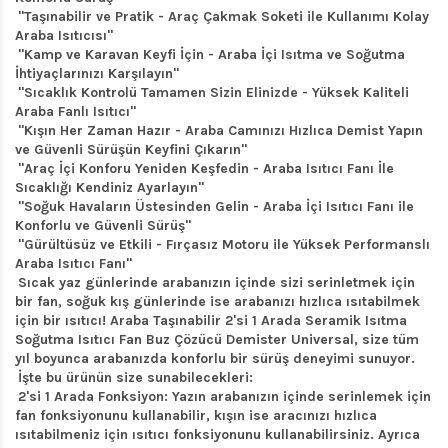
"Taşınabilir ve Pratik - Araç Çakmak Soketi ile Kullanımı Kolay
Araba Isıtıcısı"
"Kamp ve Karavan Keyfi İçin - Araba İçi Isıtma ve Soğutma
İhtiyaçlarınızı Karşılayın"
"Sıcaklık Kontrolü Tamamen Sizin Elinizde - Yüksek Kaliteli
Araba Fanlı Isıtıcı"
"Kışın Her Zaman Hazır - Araba Camınızı Hızlıca Demist Yapın
ve Güvenli Sürüşün Keyfini Çıkarın"
"Araç İçi Konforu Yeniden Keşfedin - Araba Isıtıcı Fanı İle
Sıcaklığı Kendiniz Ayarlayın"
"Soğuk Havaların Üstesinden Gelin - Araba İçi Isıtıcı Fanı ile
Konforlu ve Güvenli Sürüş"
"Gürültüsüz ve Etkili - Fırçasız Motoru ile Yüksek Performanslı
Araba Isıtıcı Fanı"
Sıcak yaz günlerinde arabanızın içinde sizi serinletmek için
bir fan, soğuk kış günlerinde ise arabanızı hızlıca ısıtabilmek
için bir ısıtıcı! Araba Taşınabilir 2'si 1 Arada Seramik Isıtma
Soğutma Isıtıcı Fan Buz Çözücü Demister Universal, size tüm
yıl boyunca arabanızda konforlu bir sürüş deneyimi sunuyor.
İşte bu ürünün size sunabilecekleri:
2'si 1 Arada Fonksiyon: Yazın arabanızın içinde serinlemek için
fan fonksiyonunu kullanabilir, kışın ise aracınızı hızlıca
ısıtabilmeniz için ısıtıcı fonksiyonunu kullanabilirsiniz. Ayrıca