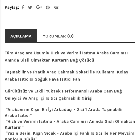
Paylaş:
AÇIKLAMA
YORUMLAR (0)
Tüm Araçlara Uyumlu Hızlı ve Verimli Isıtma Araba Camınızı
Anında Sisli Olmaktan Kurtarın Buğ Çözücü
Taşınabilir ve Pratik Araç Çakmak Soketi ile Kullanımı Kolay
Araba Isıtıcısı Soğuk Hava Isıtıcı Fan
Gürültüsüz ve Etkili Yüksek Performanslı Araba Cam Buğ
Önleyici Ve Araç İçi Isıtıcı Çakmaklık Girişi
"Arabanızın Kışın En İyi Arkadaşı - 2'si 1 Arada Taşınabilir
Araba Isıtıcı"
"Hızlı ve Verimli Isıtma - Araba Camınızı Anında Sisli Olmaktan
Kurtarın"
"Yazın Serin, Kışın Sıcak - Araba İçi Fanlı Isıtıcı İle Her Mevsim
Konforlu Sürüş"