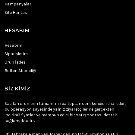
Kampanyalar
Site Haritası
HESABIM
Hesabım
Siparişlerim
Ürün İadesi
Bülten Aboneliği
BIZ KIMIZ
Satılan ürünlerin tamamını realtoptan.com kendisi ithal eder,
bu operasyon sayesinde yalnız ziyaretçilerine gerçekten
indirimli fiyatlar ve memnun edici bir satış sonrası destek
sağlamaktadır.
Tahtakale mah.vasıfçınar cad .no 17/30 Eminönü Fatih