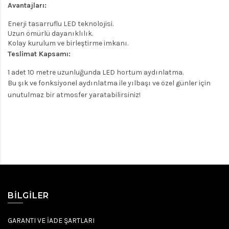
Avantajları:
Enerji tasarruflu LED teknolojisi.
Uzun ömürlü dayanıklılık.
Kolay kurulum ve birleştirme imkanı.
Teslimat Kapsamı:
1 adet 10 metre uzunluğunda LED hortum aydınlatma.
Bu şık ve fonksiyonel aydınlatma ile yılbaşı ve özel günler için
unutulmaz bir atmosfer yaratabilirsiniz!
BILGILER
GARANTI VE İADE ŞARTLARI