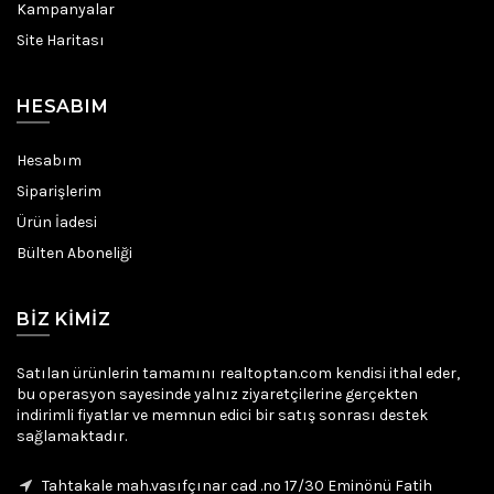
Kampanyalar
Site Haritası
HESABIM
Hesabım
Siparişlerim
Ürün İadesi
Bülten Aboneliği
BIZ KIMIZ
Satılan ürünlerin tamamını realtoptan.com kendisi ithal eder,
bu operasyon sayesinde yalnız ziyaretçilerine gerçekten
indirimli fiyatlar ve memnun edici bir satış sonrası destek
sağlamaktadır.
Tahtakale mah.vasıfçınar cad .no 17/30 Eminönü Fatih